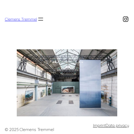
Zum
Inhalt
springen
Ins
Clemens Tremmel
Imprint
Data privacy
© 2025 Clemens Tremmel