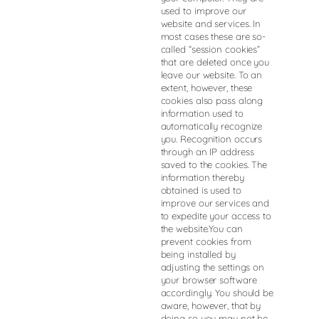
used to improve our
website and services. In
most cases these are so-
called “session cookies”
that are deleted once you
leave our website. To an
extent, however, these
cookies also pass along
information used to
automatically recognize
you. Recognition occurs
through an IP address
saved to the cookies. The
information thereby
obtained is used to
improve our services and
to expedite your access to
the website.You can
prevent cookies from
being installed by
adjusting the settings on
your browser software
accordingly. You should be
aware, however, that by
doing so you may not be