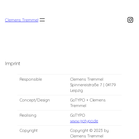
Zum
Inhalt
springen
Ins
Clemens Tremmel
Imprint
Responsible
Clemens Tremmel
Spinnereistraße 7 | 04179
Leipzig
Concept/Design
GoTYPO + Clemens
Tremmel
Realising
GoTYPO
www.gotypo.de
Copyright
Copyright © 2023 by
Clemens Tremmel