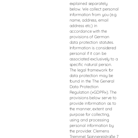
explained separately
below. We collect personal
information from you (e.g.
name, address, email
address etc.) in
accordance with the
provisions of German
data protection statutes.
Information is considered
personal if it can be
associated exclusively to a
specific natural person.
The legal framework for
data protection may be
found in the The General
Data Protection
Regulation (»GDPR«). The
provisions below serve to
provide information as to
the manner, extent and
purpose for collecting,
using and processing
personal information by
the provider. Clemens
Tremmel Spinnereistraße 7