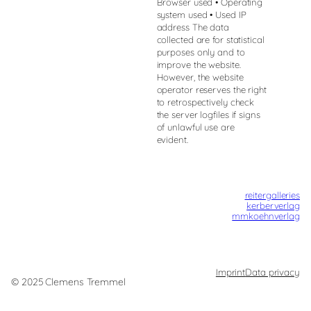
Browser used • Operating
system used • Used IP
address The data
collected are for statistical
purposes only and to
improve the website.
However, the website
operator reserves the right
to retrospectively check
the server logfiles if signs
of unlawful use are
evident.
reitergalleries
kerberverlag
mmkoehnverlag
Imprint
Data privacy
© 2025 Clemens Tremmel