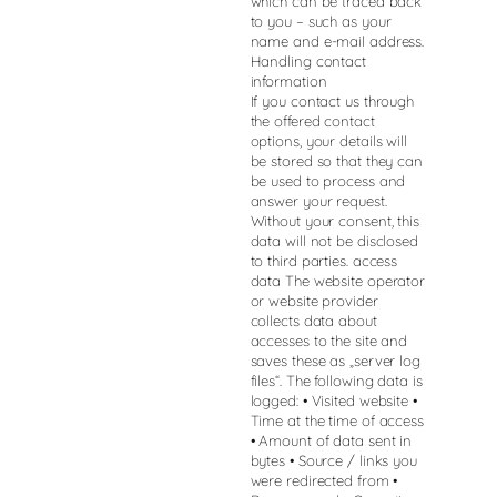
which can be traced back
to you – such as your
name and e-mail address.
Handling contact
information
If you contact us through
the offered contact
options, your details will
be stored so that they can
be used to process and
answer your request.
Without your consent, this
data will not be disclosed
to third parties. access
data The website operator
or website provider
collects data about
accesses to the site and
saves these as „server log
files“. The following data is
logged: • Visited website •
Time at the time of access
• Amount of data sent in
bytes • Source / links you
were redirected from •