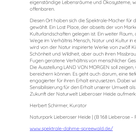
eigenständige Lebensräume und Ökosysteme, wel
offenbaren.
Diesen Ort haben sich die Spektrale-Macher für 
gewählt. Ein Lost Place, der abseits der von Mar
Kulturlandschaften gelegen ist. Ein weiter Raum, d
Wege im Verhältnis Mensch, Natur und Kultur in 
wird von der Natur inspirierte Werke von zwölf 
Schönheit und Wildheit, aber auch ihren Missbr
Fugen geratene Verhältnis von menschlicher Gese
Die Ausstellung LAND VON MORGEN soll zeigen, w
bereichern können. Es geht auch darum, eine tief
engagierter für ihren Erhalt einzusetzen. Dabei w
Sensibilisierung für den Erhalt unserer Umwelt al
Zukunft der Naturwelt Lieberoser Heide aufme
Herbert Schirmer, Kurator
Naturpark Lieberoser Heide | (B 168 Lieberose – P
www.spektrale-dahme-spreewald.de/