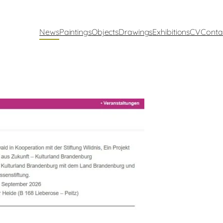
News
Paintings
Objects
Drawings
Exhibitions
CV
Conta