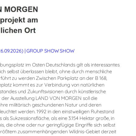
26.09.2026) | GROUP SHOW SHOW
ungsplatz im Osten Deutschlands gilt als interessantes
ich selbst überlassen bleibt, ohne durch menschliche
rführt zu werden Zwischen Parkplatz an der B 168,
platz kommt es zur Verbindung von natürlichen
tandes und Zukunftsvisionen durch künstlerische
Mit der Ausstellung LAND VON MORGEN soll die
ahre militärisch geschundenen Natur und deren
eleuchtet werden. 1992 in den einstweiligen Ruhestand
ls als Sukzessionsfläche, als eine 3.154 Hektar große, in
s, die ohne oder nur geringfügige Eingriffe sich selbst
ds größtem zusammenhängenden Wildnis-Gebiet derzeit