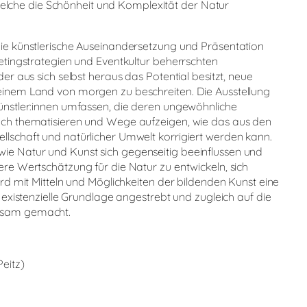
che die Schönheit und Komplexität der Natur
die künstlerische Auseinandersetzung und Präsentation
ketingstrategien und Eventkultur beherrschten
er aus sich selbst heraus das Potential besitzt, neue
einem Land von morgen zu beschreiten. Die Ausstellung
Künstler:innen umfassen, die deren ungewöhnliche
auch thematisieren und Wege aufzeigen, wie das aus den
llschaft und natürlicher Umwelt korrigiert werden kann.
ie Natur und Kunst sich gegenseitig beeinflussen und
ere Wertschätzung für die Natur zu entwickeln, sich
ird mit Mitteln und Möglichkeiten der bildenden Kunst eine
s existenzielle Grundlage angestrebt und zugleich auf die
rksam gemacht.
eitz)